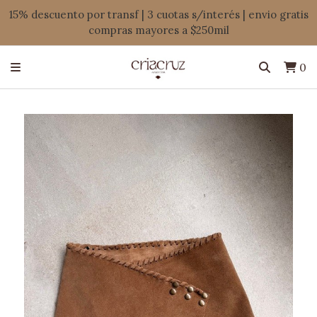
15% descuento por transf | 3 cuotas s/interés | envio gratis
compras mayores a $250mil
0