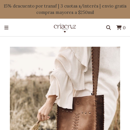
15% descuento por transf | 3 cuotas s/interés | envio gratis
compras mayores a $250mil
0