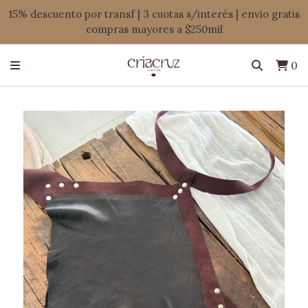
15% descuento por transf | 3 cuotas s/interés | envio gratis
compras mayores a $250mil
0