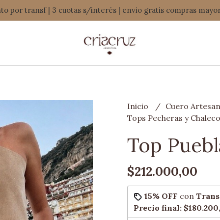
o por transf | 3 cuotas s/interés | envio gratis compras mayo
Inicio
Cuero Artesan
Tops Pecheras y Chalec
Top Puebl
$212.000,00
15% OFF
con
Trans
Precio final:
$180.200