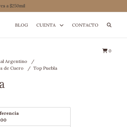
res a $250mil
BLOG
CUENTA
CONTACTO
0
al Argentino
os de Cuero
Top Puebla
a
ferencia
,00