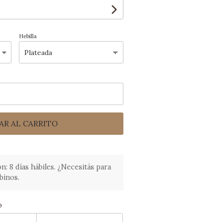
Hebilla
AR AL CARRITO
 8 días hábiles. ¿Necesitás para
binos.
o