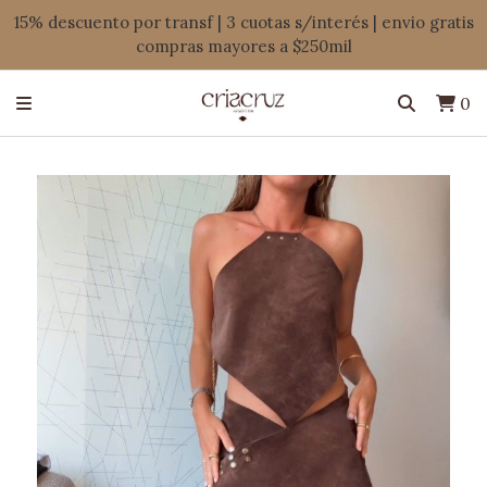
15% descuento por transf | 3 cuotas s/interés | envio gratis
compras mayores a $250mil
0