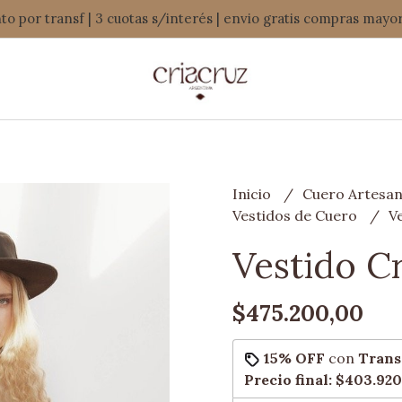
o por transf | 3 cuotas s/interés | envio gratis compras mayo
Inicio
Cuero Artesan
Vestidos de Cuero
V
Vestido C
$475.200,00
15% OFF
con
Trans
Precio final:
$403.920