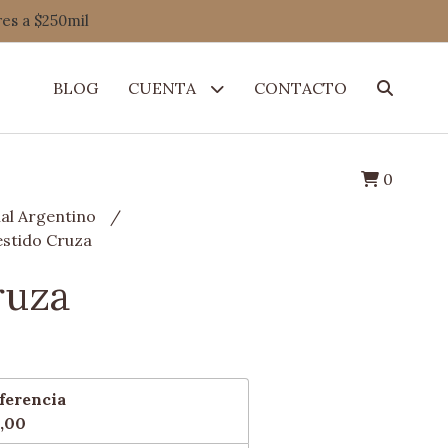
res a $250mil
BLOG
CUENTA
CONTACTO
0
al Argentino
estido Cruza
ruza
ferencia
,00