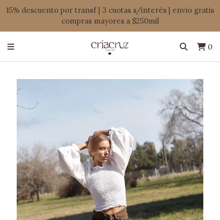
15% descuento por transf | 3 cuotas s/interés | envio gratis
compras mayores a $250mil
0