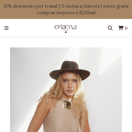
15% descuento por transf | 3 cuotas s/interés | envio gratis
compras mayores a $250mil
0