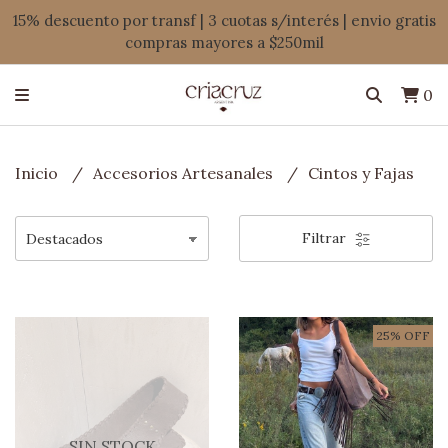
15% descuento por transf | 3 cuotas s/interés | envio gratis
compras mayores a $250mil
0
Inicio
Accesorios Artesanales
Cintos y Fajas
Filtrar
25% OFF
SIN STOCK