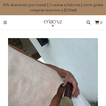
15% descuento por transf | 3 cuotas s/interés | envio gratis
compras mayores a $250mil
0