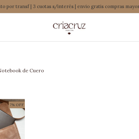
o por transf | 3 cuotas s/interés | envio gratis compras mayo
Notebook de Cuero
7% OFF