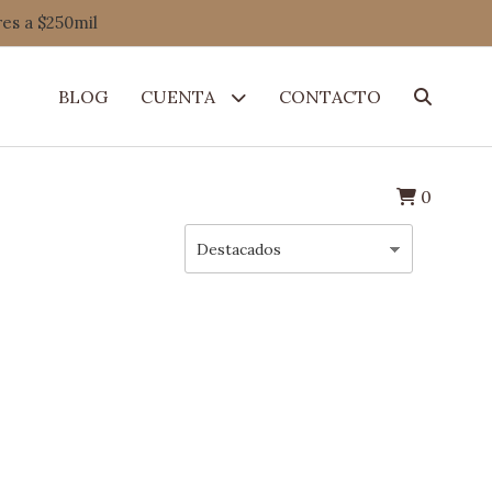
res a $250mil
BLOG
CUENTA
CONTACTO
0