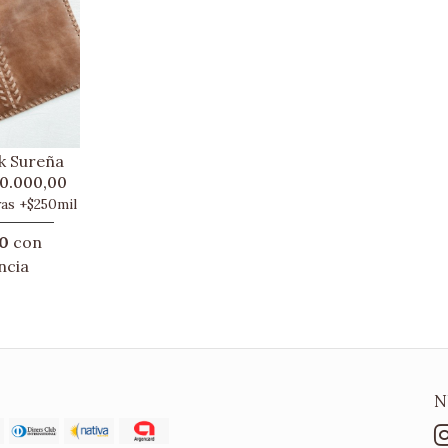
k Sureña
0.000,00
ras +$250mil
0
con
ncia
N