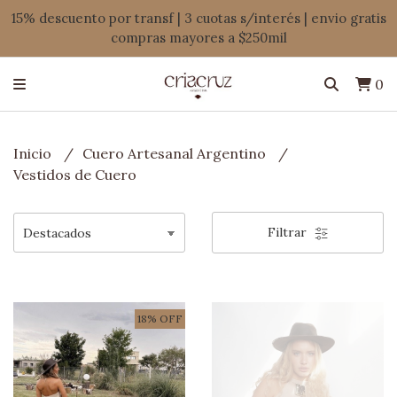
15% descuento por transf | 3 cuotas s/interés | envio gratis
compras mayores a $250mil
0
Inicio
Cuero Artesanal Argentino
Vestidos de Cuero
Filtrar
18% OFF