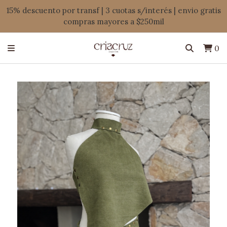
15% descuento por transf | 3 cuotas s/interés | envio gratis
compras mayores a $250mil
0