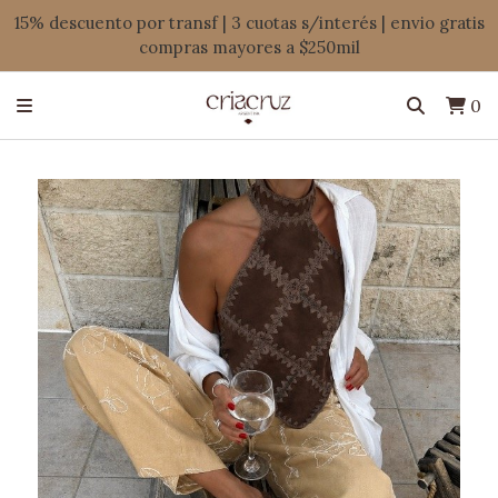
15% descuento por transf | 3 cuotas s/interés | envio gratis
compras mayores a $250mil
0