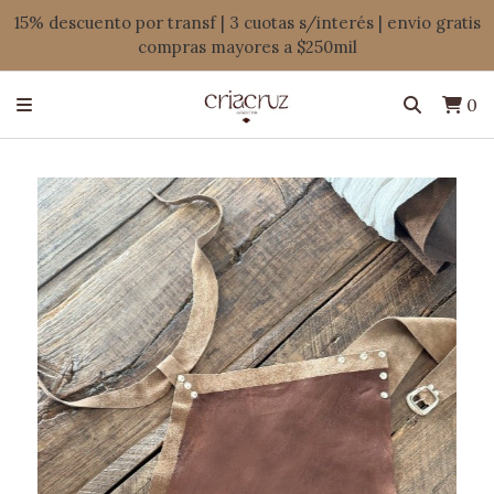
15% descuento por transf | 3 cuotas s/interés | envio gratis
compras mayores a $250mil
0