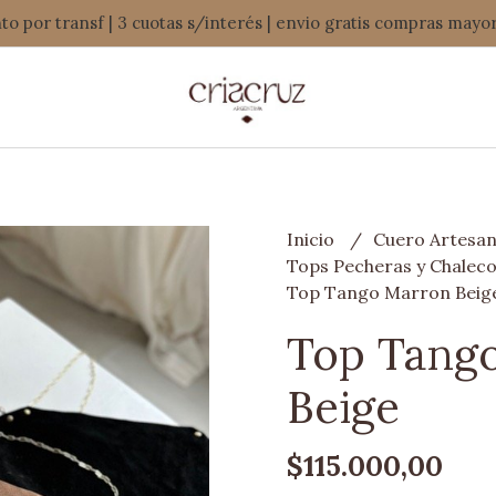
o por transf | 3 cuotas s/interés | envio gratis compras mayo
Inicio
Cuero Artesan
Tops Pecheras y Chalec
Top Tango Marron Beig
Top Tang
Beige
$115.000,00