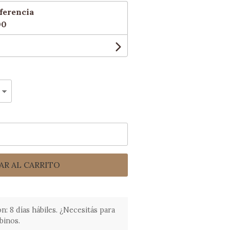
ferencia
00
AR AL CARRITO
 8 días hábiles. ¿Necesitás para
binos.