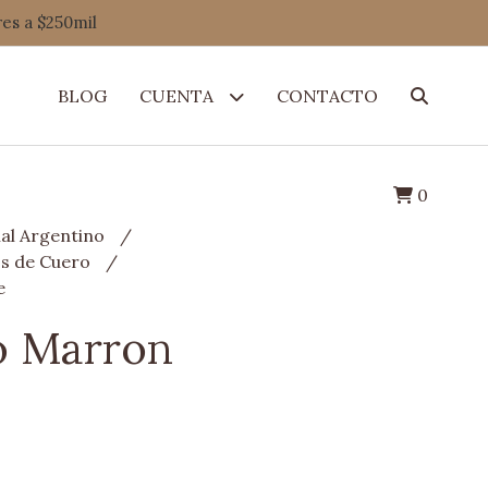
res a $250mil
BLOG
CUENTA
CONTACTO
0
al Argentino
os de Cuero
e
o Marron