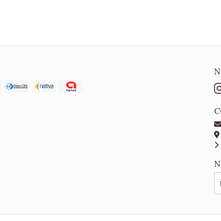
N
C
N