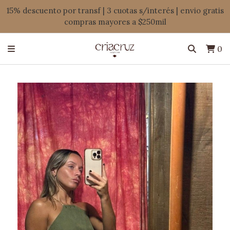
15% descuento por transf | 3 cuotas s/interés | envio gratis
compras mayores a $250mil
0