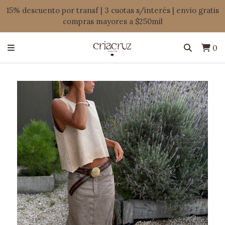
15% descuento por transf | 3 cuotas s/interés | envio gratis
compras mayores a $250mil
0