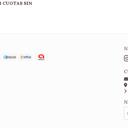
& 3 CUOTAS SIN
N
C
N