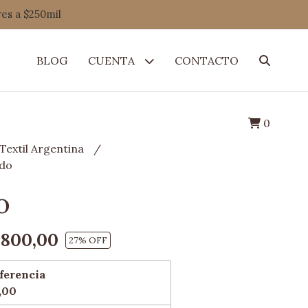
res a $250mil
BLOG
CUENTA
CONTACTO
0
Textil Argentina
rdo
o
.800,00
27
% OFF
ferencia
,00