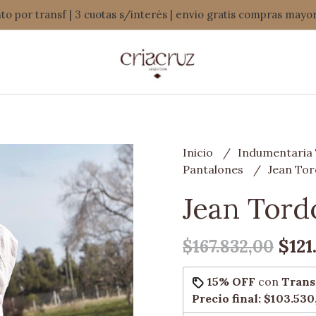
o por transf | 3 cuotas s/interés | envio gratis compras mayo
Inicio
Indumentaria 
Pantalones
Jean To
Jean Tord
$121
$167.832,00
15% OFF
con
Trans
Precio final:
$103.530